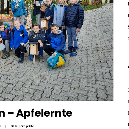
n – Apfelernte
1
Alle
,
Projekte