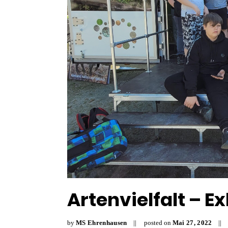
Artenvielfalt – E
by
MS Ehrenhausen
posted on
Mai
27
,
2022