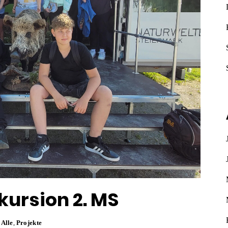
xkursion 2. MS
Alle
,
Projekte