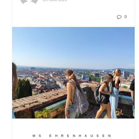
0
MS EHRENHAUSEN