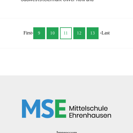
First
‹
›
Last
9
10
11
12
13
Impressum