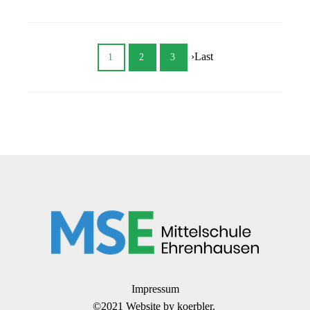
›
Last
1
2
3
Impressum
©2021 Website by
koerbler.